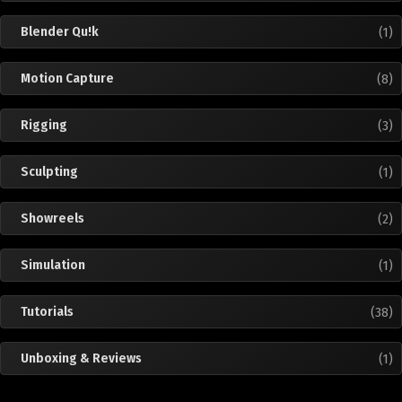
Blender Qu!k
(1)
Motion Capture
(8)
Rigging
(3)
Sculpting
(1)
Showreels
(2)
Simulation
(1)
Tutorials
(38)
Unboxing & Reviews
(1)