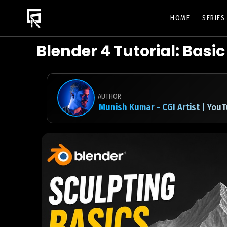
HOME
SERIE
Blender 4 Tutorial: Basi
AUTHOR
Munish Kumar - CGI Artist | You