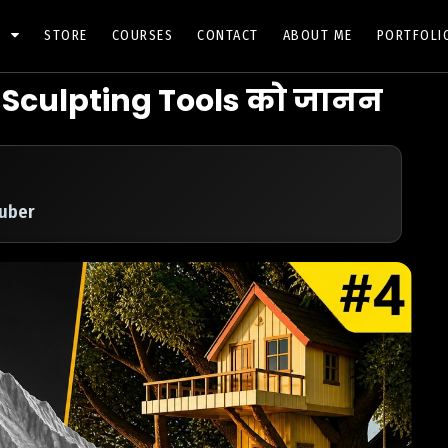
S
STORE
COURSES
CONTACT
ABOUT ME
PORTFOLI
c Sculpting Tools को जानन
Tuber