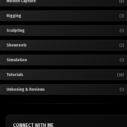
Motion Capture
(8)
Rigging
(3)
Sculpting
(1)
Showreels
(2)
Simulation
(1)
Tutorials
(38)
Unboxing & Reviews
(1)
CONNECT WITH ME